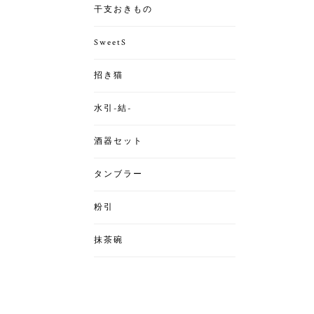
干支おきもの
SweetS
招き猫
水引-結-
酒器セット
タンブラー
粉引
抹茶碗