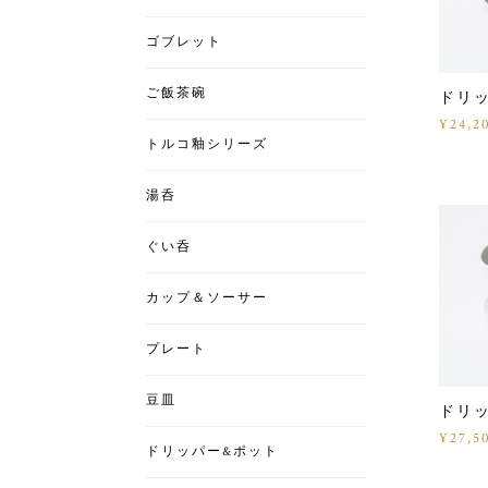
ゴブレット
ご飯茶碗
ドリ
¥24,2
トルコ釉シリーズ
湯呑
ぐい呑
カップ＆ソーサー
プレート
豆皿
ドリ
¥27,5
ドリッパー&ポット