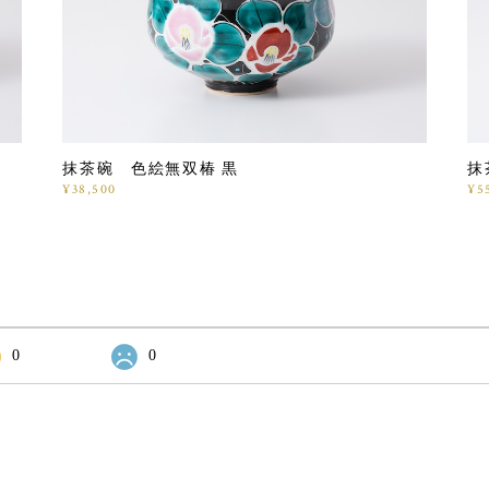
抹茶碗 色絵無双椿 黒
抹
¥38,500
¥5
0
0