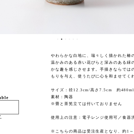
やわらかな白地に、瑞々しく描かれた椿
温かみのある赤い花びらと深みのある緑
かな趣を感じさせます。手描きならでは
もりを与え、使うたびに心を和ませてく
サイズ：径12.3cm/高さ7.5cm 約480
素材：陶器
able
※畳と茶筅立ては付いておりません
け
使用上の注意：電子レンジ使用可／食器
※こちらの商品は受注生産となり、約1～