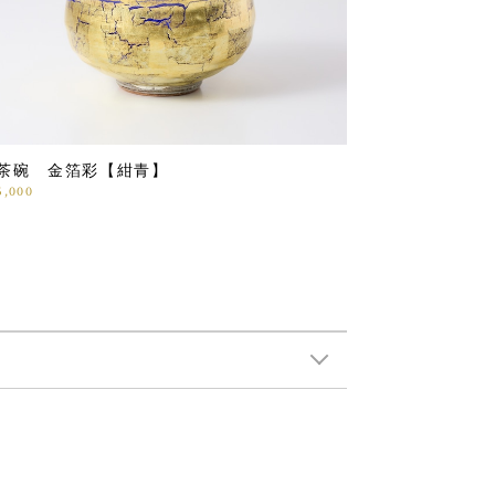
茶碗 金箔彩【紺青】
5,000