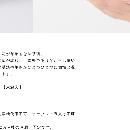
の花が印象的な抹茶碗。
の葉が調和し、素朴でありながらも華や
の濃淡や筆致がひとつひとつに個性と温
れます。
ml 【木箱入】
洗浄機使用不可／オーブン・直火は不可
2ヵ月後のお届け予定です。