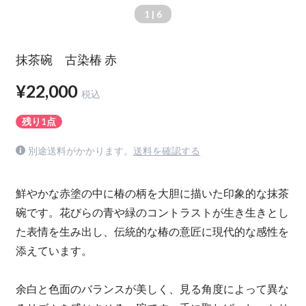
1
| 6
抹茶碗 古染椿 赤
¥22,000
税込
残り1点
別途送料がかかります。
送料を確認する
鮮やかな赤塗の中に椿の柄を大胆に描いた印象的な抹茶
碗です。花びらの青や緑のコントラストが生き生きとし
た表情を生み出し、伝統的な椿の意匠に現代的な感性を
添えています。
余白と色面のバランスが美しく、見る角度によって異な