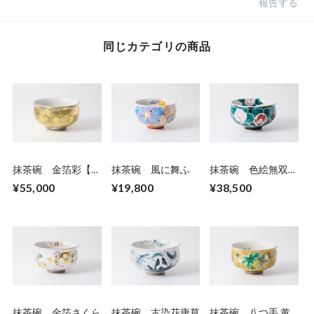
報告する
同じカテゴリの商品
抹茶碗 金箔彩【紺
抹茶碗 風に舞ふ
抹茶碗 色絵無双椿
青】
黒
¥55,000
¥19,800
¥38,500
抹茶碗 金箔さくら
抹茶碗 古染花唐草
抹茶碗 八つ手 黄