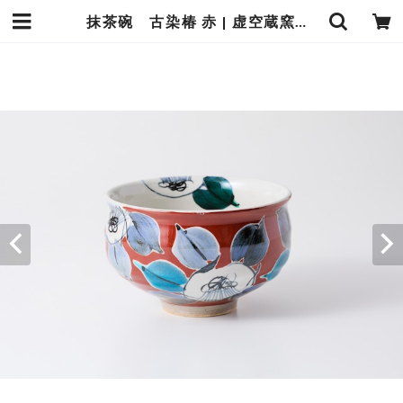
抹茶碗 古染椿 赤 | 虚空蔵窯｜石川県能美市の九谷焼の窯元。九谷焼の製造販売（通販）を行っております。