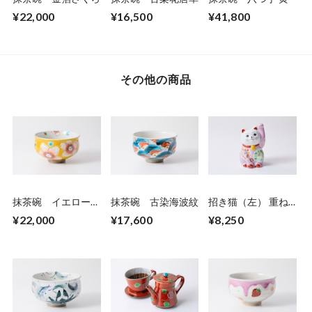
¥22,000
¥16,500
¥41,800
その他の商品
抹茶碗 イエロー花
抹茶碗 古染海波紋
招き猫（左） 重ね
うらら
桜 ピンク
¥22,000
¥17,600
¥8,250