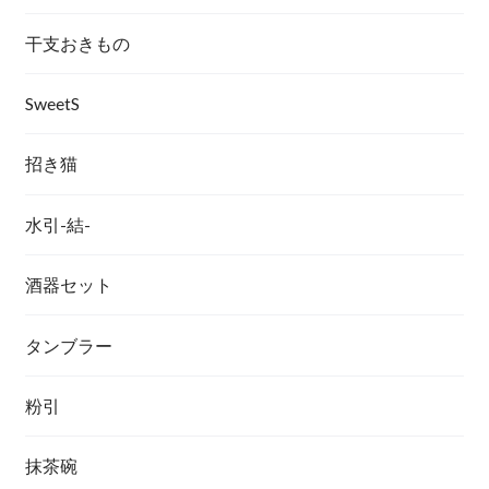
干支おきもの
SweetS
招き猫
水引-結-
酒器セット
タンブラー
粉引
抹茶碗