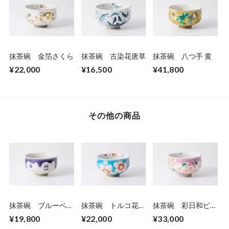
抹茶碗 金箔さくら
抹茶碗 古染花唐草
抹茶碗 八つ手 黄
¥22,000
¥16,500
¥41,800
その他の商品
抹茶碗 ブルーベリ
抹茶碗 トルコ花う
抹茶碗 彩日和ピン
ージャム
らら
ク
¥19,800
¥22,000
¥33,000