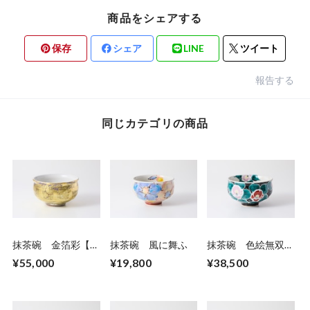
商品をシェアする
保存
シェア
LINE
ツイート
報告する
同じカテゴリの商品
抹茶碗 金箔彩【紺
抹茶碗 風に舞ふ
抹茶碗 色絵無双椿
青】
黒
¥55,000
¥19,800
¥38,500