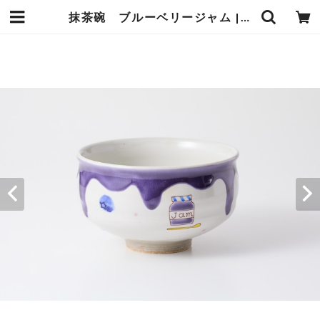
抹茶碗 ブルーベリージャム | 虚空蔵窯｜石川県能美市の九谷焼の窯元。九谷焼の製造販売（通販）を行っております。