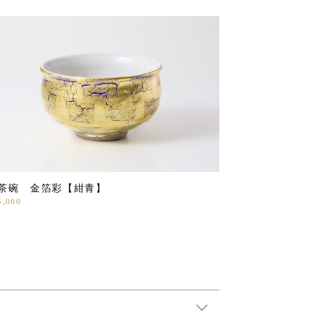
茶碗 金箔彩【紺青】
5,000