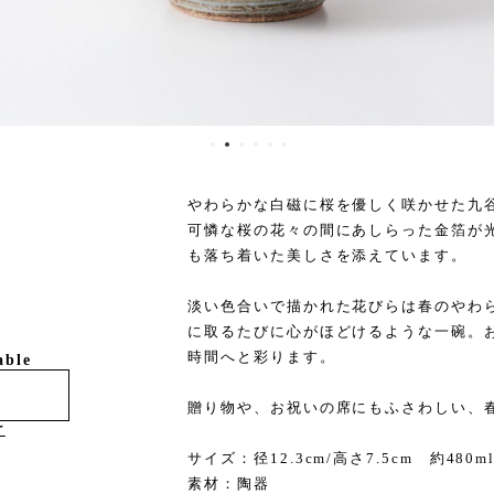
やわらかな白磁に桜を優しく咲かせた九
可憐な桜の花々の間にあしらった金箔が
も落ち着いた美しさを添えています。
淡い色合いで描かれた花びらは春のやわ
に取るたびに心がほどけるような一碗。
時間へと彩ります。
able
贈り物や、お祝いの席にもふさわしい、
け
サイズ：径12.3cm/高さ7.5cm 約480
素材：陶器