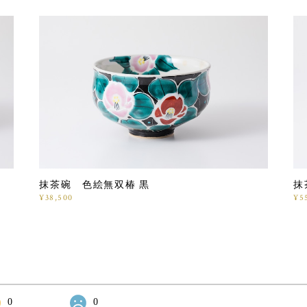
抹茶碗 色絵無双椿 黒
抹
¥38,500
¥5
0
0