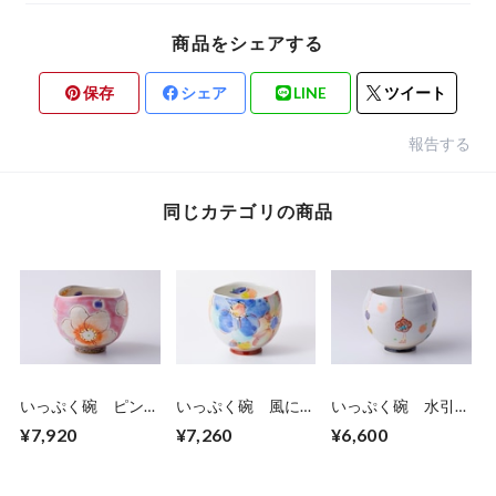
商品をシェアする
保存
シェア
LINE
ツイート
報告する
同じカテゴリの商品
いっぷく碗 ピンク
いっぷく碗 風に舞
いっぷく碗 水引-
花うらら
ふ
結-黒
¥7,920
¥7,260
¥6,600