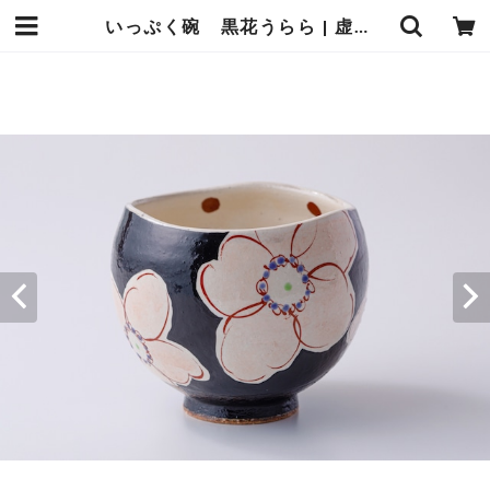
いっぷく碗 黒花うらら | 虚空蔵窯｜石川県能美市の九谷焼の窯元。九谷焼の製造販売（通販）を行っております。