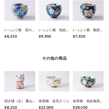
いっぷく碗 花の
いっぷく碗 色絵無
いっぷく碗 釉彩花
宴-utage-青
双椿 黒
うらら
¥8,250
¥9,900
¥7,920
その他の商品
招き猫（左） 重ね
抹茶碗 金箔さくら
抹茶碗 色絵無双椿
桜 ピンク
赤
¥8,250
¥22,000
¥38,500