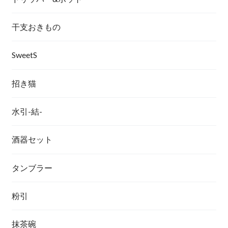
干支おきもの
SweetS
招き猫
水引-結-
酒器セット
タンブラー
粉引
抹茶碗