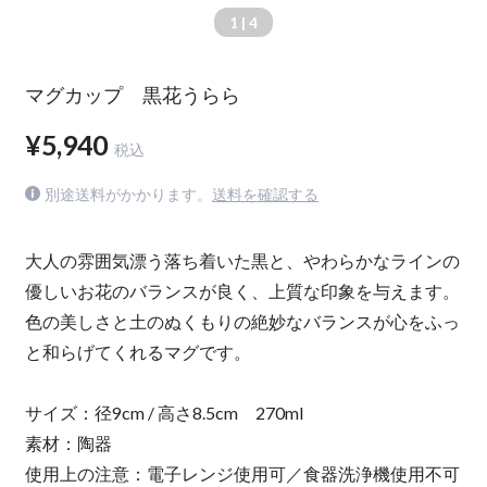
1
| 4
マグカップ 黒花うらら
¥5,940
税込
別途送料がかかります。
送料を確認する
大人の雰囲気漂う落ち着いた黒と、やわらかなラインの
優しいお花のバランスが良く、上質な印象を与えます。
色の美しさと土のぬくもりの絶妙なバランスが心をふっ
と和らげてくれるマグです。
サイズ：径9cm / 高さ8.5cm 270ml
素材：陶器
使用上の注意：電子レンジ使用可／食器洗浄機使用不可