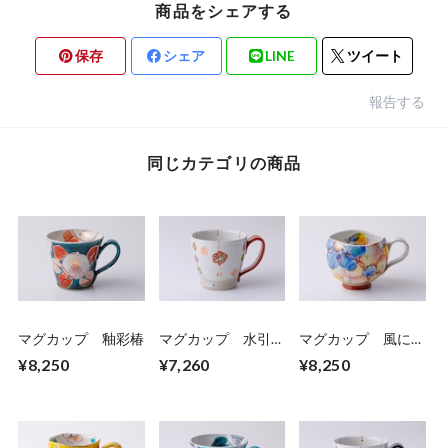
商品をシェアする
保存
シェア
LINE
ツイート
報告する
同じカテゴリの商品
マグカップ 釉彩椿
マグカップ 水引-
マグカップ 風に舞
結-赤
ふ
¥8,250
¥7,260
¥8,250