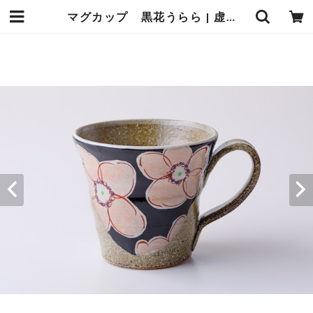
マグカップ 黒花うらら | 虚空蔵窯｜石川県能美市の九谷焼の窯元。九谷焼の製造販売（通販）を行っております。