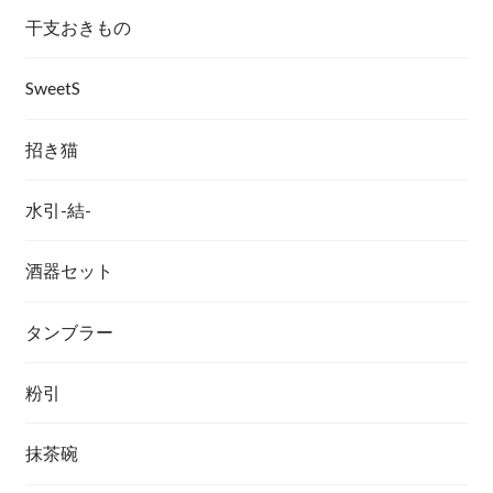
干支おきもの
SweetS
招き猫
水引-結-
酒器セット
タンブラー
粉引
抹茶碗