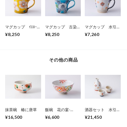
マグカップ ｲｴﾛｰ花
マグカップ 古染椿
マグカップ 水引-
うらら
ブルー
結-黒
¥8,250
¥8,250
¥7,260
その他の商品
抹茶碗 椿に唐草
飯碗 花の宴-
酒器セット 水引-
utage-赤
結-
¥16,500
¥6,600
¥21,450