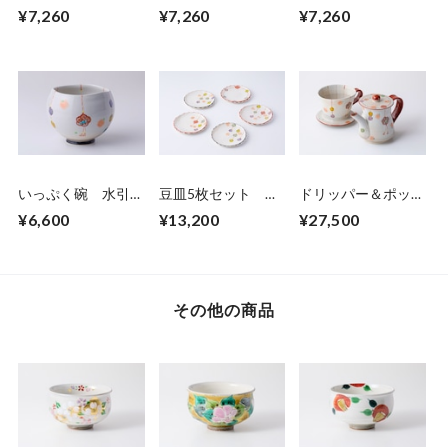
結- 黒
結- 赤
結-赤
¥7,260
¥7,260
¥7,260
いっぷく碗 水引-
豆皿5枚セット 水
ドリッパー＆ポッ
結-黒
引-結-
ト 水引ｰ結-
¥6,600
¥13,200
¥27,500
その他の商品