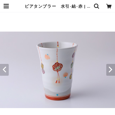
ビアタンブラー 水引-結-赤 | 虚空蔵窯｜石川県能美市の九谷焼の窯元。九谷焼の製造販売（通販）を行っております。