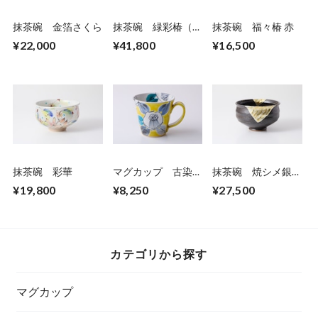
抹茶碗 金箔さくら
抹茶碗 緑彩椿（吉
抹茶碗 福々椿 赤
田屋風）
¥22,000
¥41,800
¥16,500
抹茶碗 彩華
マグカップ 古染椿
抹茶碗 焼シメ銀彩
ｲｴﾛｰ
十草
¥19,800
¥8,250
¥27,500
カテゴリから探す
マグカップ