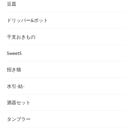
豆皿
ドリッパー&ポット
干支おきもの
SweetS
招き猫
水引-結-
酒器セット
タンブラー