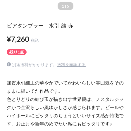
1
| 5
ビアタンブラー 水引-結-赤
¥7,260
税込
残り1点
別途送料がかかります。
送料を確認する
加賀水引細工の華やかでいてかわいらしい雰囲気をその
ままに描いてた作品です。
色とりどりの結び玉が描き出す世界観は、ノスタルジッ
クかつ金沢らしい奥ゆかしさが感じられます。ビールや
ハイボールにピッタリのちょうどいいサイズ感が特徴で
す。お正月や新年のめでたい席にもピッタリです♪