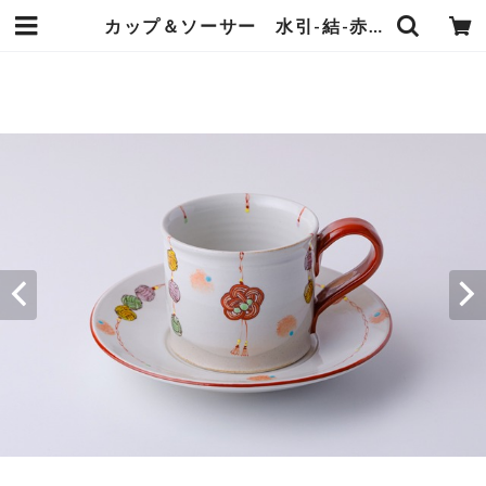
カップ＆ソーサー 水引-結-赤 | 虚空蔵窯｜石川県能美市の九谷焼の窯元。九谷焼の製造販売（通販）を行っております。