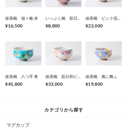
抹茶碗 福々椿 赤
いっぷく碗 彩日和
抹茶碗 ピンク花う
ピンク
らら
¥16,500
¥8,800
¥22,000
抹茶碗 八つ手 青
抹茶碗 彩日和ピン
抹茶碗 風に舞ふ
ク
¥41,800
¥33,000
¥19,800
カテゴリから探す
マグカップ