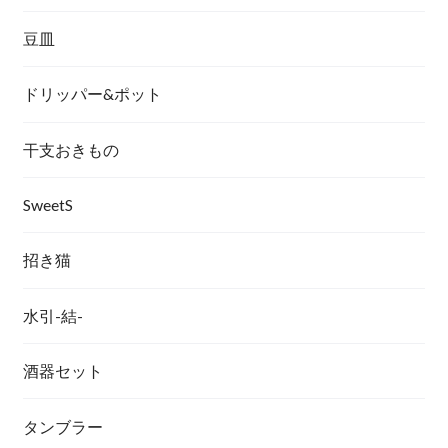
豆皿
ドリッパー&ポット
干支おきもの
SweetS
招き猫
水引-結-
酒器セット
タンブラー