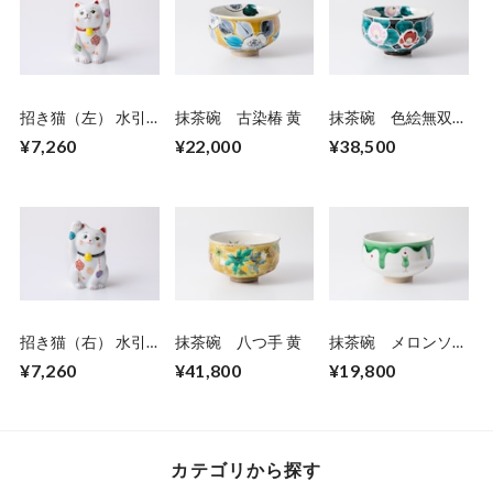
招き猫（左） 水引-
抹茶碗 古染椿 黄
抹茶碗 色絵無双椿
結- 赤
黒
¥7,260
¥22,000
¥38,500
招き猫（右） 水引-
抹茶碗 八つ手 黄
抹茶碗 メロンソー
結- 黒
ダ
¥7,260
¥41,800
¥19,800
カテゴリから探す