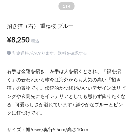
1
| 4
招き猫（右） 重ね桜 ブルー
¥8,250
税込
別途送料がかかります。
送料を確認する
右手は金運を招き、左手は人を招くとされ、「福を招
く」の云われから昨今は海外からも人気の高い「招き
猫」の置物です。伝統的かつ縁起のいいデザインはリビ
ングや玄関先にもインテリアとしても思わず飾りたくな
る…可愛らしさが溢れています♪ 鮮やかなブルーとピン
クに釘づけです。
サイズ：幅5.5㎝/奥行5.5cm/高さ10cm