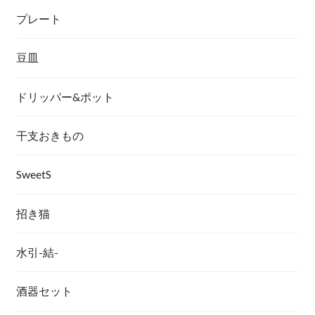
プレート
豆皿
ドリッパー&ポット
干支おきもの
SweetS
招き猫
水引-結-
酒器セット