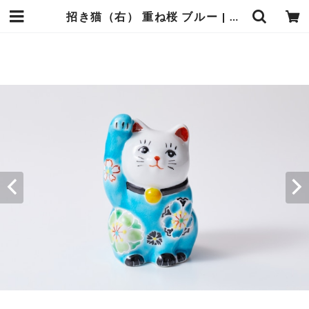
招き猫（右） 重ね桜 ブルー | 虚空蔵窯｜石川県能美市の九谷焼の窯元。九谷焼の製造販売（通販）を行っております。