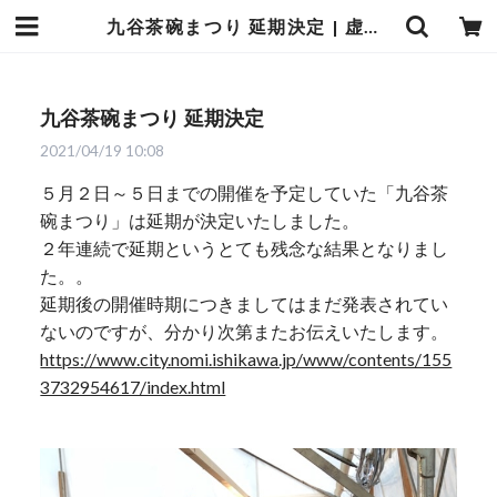
九谷茶碗まつり 延期決定 | 虚空蔵窯｜石川県能美市の九谷焼の窯元。九谷焼の製造販売（通販）を行っております。
九谷茶碗まつり 延期決定
2021/04/19 10:08
５月２日～５日までの開催を予定していた「九谷茶
碗まつり」は延期が決定いたしました。
２年連続で延期というとても残念な結果となりまし
た。。
延期後の開催時期につきましてはまだ発表されてい
ないのですが、分かり次第またお伝えいたします。
https://www.city.nomi.ishikawa.jp/www/contents/155
3732954617/index.html