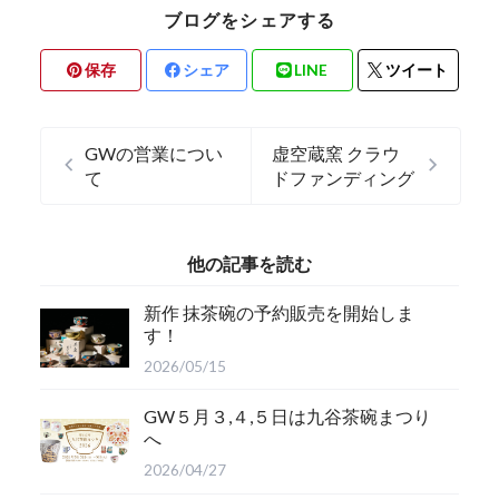
ブログをシェアする
保存
シェア
LINE
ツイート
GWの営業につい
虚空蔵窯 クラウ
て
ドファンディング
他の記事を読む
新作 抹茶碗の予約販売を開始しま
す！
2026/05/15
GW５月３,４,５日は九谷茶碗まつり
へ
2026/04/27